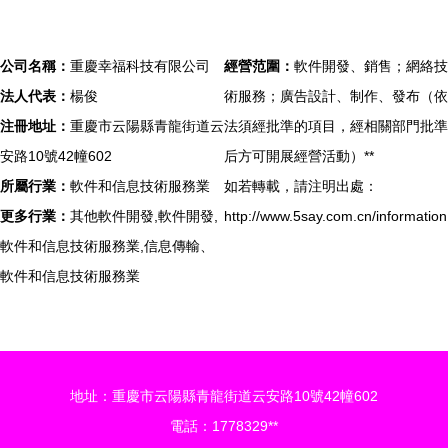
公司名稱：
重慶幸福科技有限公司
經營范圍：
軟件開發、銷售；網絡技
法人代表：
楊俊
術服務；廣告設計、制作、發布（依
注冊地址：
重慶市云陽縣青龍街道云
法須經批準的項目，經相關部門批準
安路10號42幢602
后方可開展經營活動）**
所屬行業：
軟件和信息技術服務業
如若轉載，請注明出處：
更多行業：
其他軟件開發,軟件開發,
http://www.5say.com.cn/information
軟件和信息技術服務業,信息傳輸、
軟件和信息技術服務業
地址：重慶市云陽縣青龍街道云安路10號42幢602
電話：1778329**